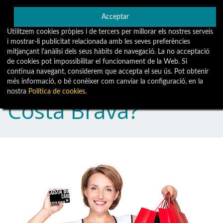
Consultar el teu saldo en € Virtuals
Acceptar
Utilitzem cookies pròpies i de tercers per millorar els nostres serveis
i mostrar-li publicitat relacionada amb les seves preferències
CARD COSTA BRAVA
Toggle
mitjançant l'anàlisi dels seus hàbits de navegació. La no acceptació
navigati
de cookies pot impossibilitar el funcionament de la Web. Si
continua navegant, considerem que accepta el seu ús. Pot obtenir
Què és la Card
més informació, o bé conèixer com canviar la configuració, en la
nostra
Política de cookies
.
Costa Brava?